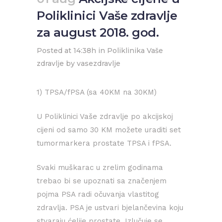
Poliklinici Vaše zdravlje
za august 2018. god.
Posted at 14:38h
in
Poliklinika Vaše
zdravlje
by
vasezdravlje
1) TPSA/fPSA (sa 40KM na 30KM)
U Poliklinici Vaše zdravlje po akcijskoj
cijeni od samo 30 KM možete uraditi set
tumormarkera prostate TPSA i fPSA.
Svaki muškarac u zrelim godinama
trebao bi se upoznati sa značenjem
pojma PSA radi očuvanja vlastitog
zdravlja. PSA je ustvari bjelančevina koju
stvaraju ćelije prostate. Izlučuje se