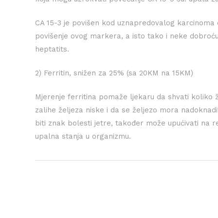
CA 15-3 je povišen kod uznapredovalog karcinoma d
povišenje ovog markera, a isto tako i neke dobroćud
heptatits.
2) Ferritin, snižen za 25% (sa 20KM na 15KM)
Mjerenje ferritina pomaže ljekaru da shvati koliko že
zalihe željeza niske i da se željezo mora nadoknadi
biti znak bolesti jetre, također može upućivati na r
upalna stanja u organizmu.