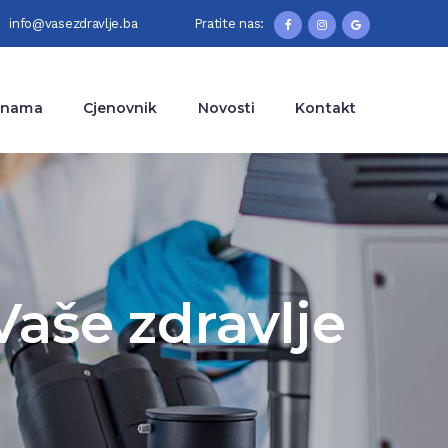
info@vasezdravlje.ba
Pratite nas:
 nama
Cjenovnik
Novosti
Kontakt
 Vaše zdravlje
.