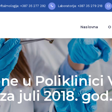
ftalmologija: +387 35 277 292
Laboratorija: +387 35 279 218
Naslovna
O
ne u Poliklinici
za juli 2018. god