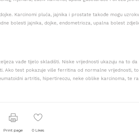
ojke. Karcinomi pluća, jajnika i prostate takođe mogu uzrokv
ne bolesti jajnika, dojke, endometrioza, upalna bolest zdjeli
ljeza vađe tijelo skladišti. Niske vrijednosti ukazuju na to da
ti. Ako test pokazuje više ferritina od normalne vrijednosti, 
eumatoidni artritis, hipertireozu, neke oblike karcinoma, te r
Print page
0
Likes