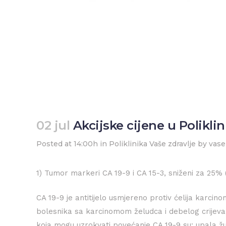
02 jul
Akcijske cijene u Poliklini
Posted at 14:00h
in
Poliklinika Vaše zdravlje
by
vase
1) Tumor markeri CA 19-9 i CA 15-3, sniženi za 25%
CA 19-9 je antitijelo usmjereno protiv ćelija karcin
bolesnika sa karcinomom želudca i debelog crijev
koja mogu uzrokvati povećanje CA 19-9 su: upala žu