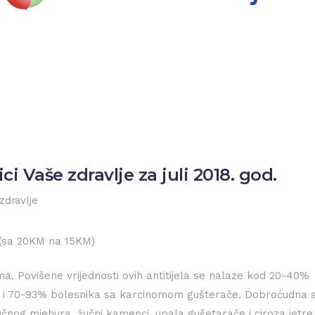
ci Vaše zdravlje za juli 2018. god.
zdravlje
 (sa 20KM na 15KM)
oma. Povišene vrijednosti ovih antitijela se nalaze kod 20-40%
a i 70-93% bolesnika sa karcinomom gušterače. Dobroćudna s
čnog mjehura, žučni kamenci, upala gušetarače i ciroza jetre