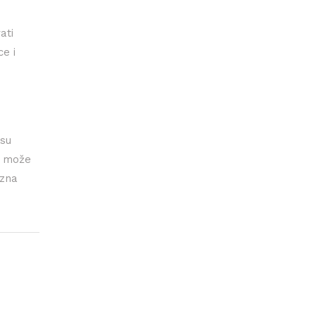
ati
ce i
 su
to može
azna