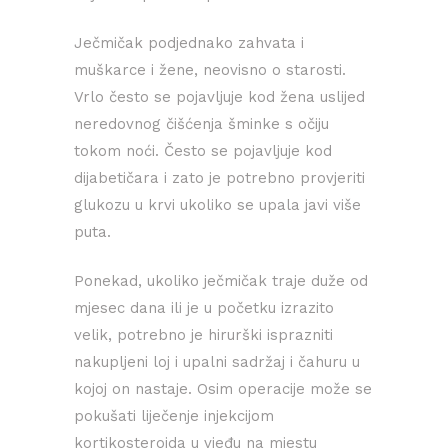
Ječmičak podjednako zahvata i
muškarce i žene, neovisno o starosti.
Vrlo često se pojavljuje kod žena uslijed
neredovnog čišćenja šminke s očiju
tokom noći. Često se pojavljuje kod
dijabetičara i zato je potrebno provjeriti
glukozu u krvi ukoliko se upala javi više
puta.
Ponekad, ukoliko ječmičak traje duže od
mjesec dana ili je u početku izrazito
velik, potrebno je hirurški isprazniti
nakupljeni loj i upalni sadržaj i čahuru u
kojoj on nastaje. Osim operacije može se
pokušati liječenje injekcijom
kortikosteroida u vjeđu na mjestu