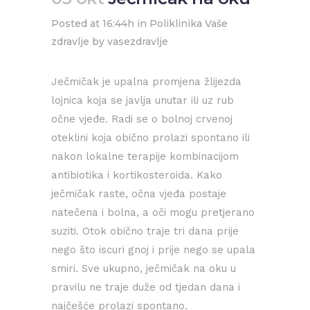
Posted at 16:44h
in
Poliklinika Vaše
zdravlje
by
vasezdravlje
Ječmičak je upalna promjena žlijezda
lojnica koja se javlja unutar ili uz rub
očne vjeđe. Radi se o bolnoj crvenoj
oteklini koja obično prolazi spontano ili
nakon lokalne terapije kombinacijom
antibiotika i kortikosteroida. Kako
ječmičak raste, očna vjeđa postaje
natečena i bolna, a oči mogu pretjerano
suziti. Otok obično traje tri dana prije
nego što iscuri gnoj i prije nego se upala
smiri. Sve ukupno, ječmičak na oku u
pravilu ne traje duže od tjedan dana i
najčešće prolazi spontano.