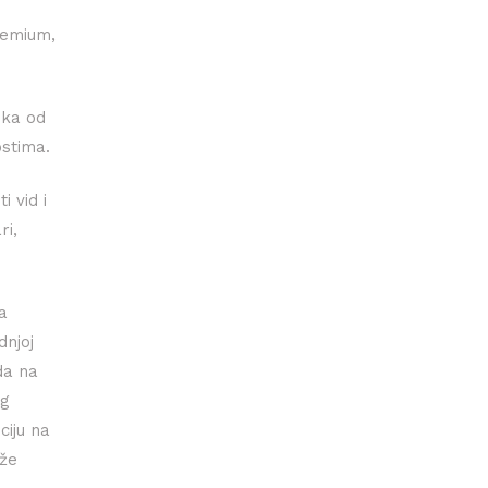
remium,
eka od
ostima.
i vid i
ri,
a
dnjoj
da na
og
ciju na
aže