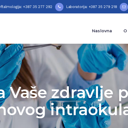
ftalmologija: +387 35 277 292
Laboratorija: +387 35 279 218
Naslovna
O
a Vaše zdravlje 
novog intraokula