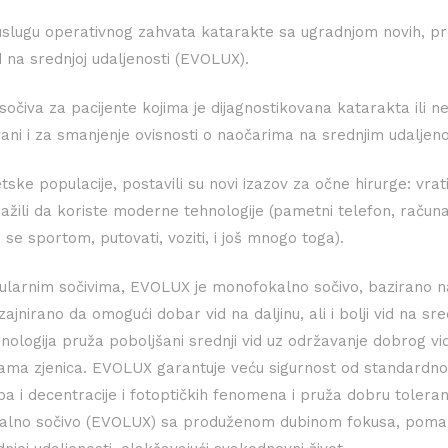
a uslugu operativnog zahvata katarakte sa ugradnjom novih, p
na srednjoj udaljenosti (EVOLUX).
sočiva za pacijente kojima je dijagnostikovana katarakta ili n
vani i za smanjenje ovisnosti o naočarima na srednjim udaljen
ske populacije, postavili su novi izazov za očne hirurge: vratit
osnažili da koriste moderne tehnologije (pametni telefon, računa
ti se sportom, putovati, voziti, i još mnogo toga).
ularnim sočivima, EVOLUX je monofokalno sočivo, bazirano n
ajnirano da omogući dobar vid na daljinu, ali i bolji vid na sre
hnologija pruža poboljšani srednji vid uz održavanje dobrog vi
zijama zjenica. EVOLUX garantuje veću sigurnost od standardn
a i decentracije i fotoptičkih fenomena i pruža dobru toleran
fokalno sočivo (EVOLUX) sa produženom dubinom fokusa, pom