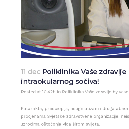
11 dec
Poliklinika Vaše zdravlj
intraokularnog sočiva!
Posted at 10:42h
in
Poliklinika Vaše zdravlje
by
vase
Katarakta, presbiopija, astigmatizam i druga abnor
procjenama Svjetske zdravstvene organizacije, nei
uzrocima oštećenja vida širom svijeta.