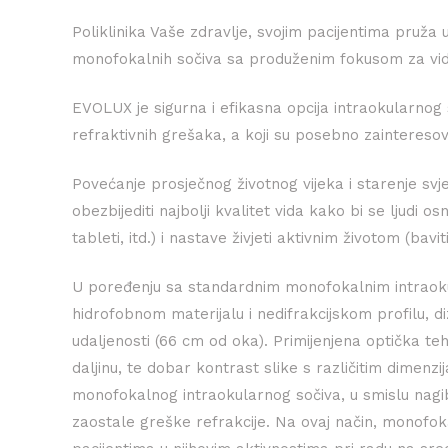
Poliklinika Vaše zdravlje, svojim pacijentima pruž
monofokalnih sočiva sa produženim fokusom za vid 
EVOLUX je sigurna i efikasna opcija intraokularnog 
refraktivnih grešaka, a koji su posebno zaintereso
Povećanje prosječnog životnog vijeka i starenje svjet
obezbijediti najbolji kvalitet vida kako bi se ljudi 
tableti, itd.) i nastave živjeti aktivnim životom (bavi
U poređenju sa standardnim monofokalnim intraok
hidrofobnom materijalu i nedifrakcijskom profilu, diz
udaljenosti (66 cm od oka). Primijenjena optička te
daljinu, te dobar kontrast slike s različitim dimen
monofokalnog intraokularnog sočiva, u smislu nagib
zaostale greške refrakcije. Na ovaj način, mono