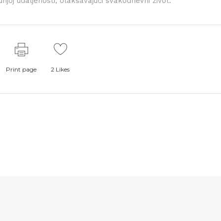
njoj udaljenosti, olakšavajući svakodnevni život.
Print page
2
Likes