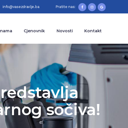
info@vasezdravlje.ba
Pratite nas:
 nama
Cjenovnik
Novosti
Kontakt
predstavlja
rnog sočiva!