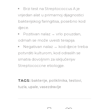
Brzi test na Streptococcus A je
vrijedan alat u primarnoj dijagnostici
bakterijskog faringitisa, posebno kod
djece.
Pozitivan nalaz → vrlo pouzdan,
odmah se može uvesti terapija.
Negativan nalaz → kod djece treba
potvrditi kulturom, kod odraslih se
smatra dovoljnim za isključenjw
Streptococcne etiologije.
TAGS:
,
,
,
bakterije
poliklinika
testovi
,
,
tuzla
upale
vasezdravlje