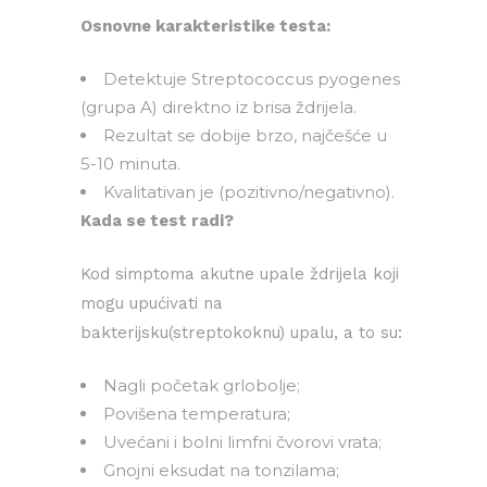
Osnovne karakteristike testa:
Detektuje Streptococcus pyogenes
(grupa A) direktno iz brisa ždrijela.
Rezultat se dobije brzo, najčešće u
5-10 minuta.
Kvalitativan je (pozitivno/negativno).
Kada se test radi?
Kod simptoma akutne upale ždrijela koji
mogu upućivati na
bakterijsku(streptokoknu) upalu, a to su:
Nagli početak grlobolje;
Povišena temperatura;
Uvećani i bolni limfni čvorovi vrata;
Gnojni eksudat na tonzilama;