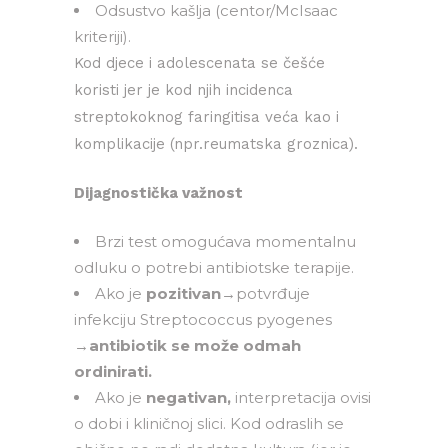
Odsustvo kašlja (centor/McIsaac
kriteriji).
Kod djece i adolescenata se češće
koristi jer je kod njih incidenca
streptokoknog faringitisa veća kao i
komplikacije (npr.reumatska groznica).
Dijagnostička važnost
Brzi test omogućava momentalnu
odluku o potrebi antibiotske terapije.
Ako je
pozitivan
→potvrđuje
infekciju Streptococcus pyogenes
→
antibiotik se može odmah
ordinirati.
Ako je
negativan,
interpretacija ovisi
o dobi i kliničnoj slici. Kod odraslih se