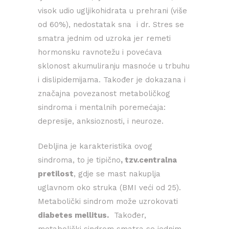
visok udio ugljikohidrata u prehrani (više
od 60%), nedostatak sna i dr. Stres se
smatra jednim od uzroka jer remeti
hormonsku ravnotežu i povećava
sklonost akumuliranju masnoće u trbuhu
i dislipidemijama. Također je dokazana i
značajna povezanost metaboličkog
sindroma i mentalnih poremećaja:
depresije, anksioznosti, i neuroze.
Debljina je karakteristika ovog
sindroma, to je tipično
, tzv.centralna
pretilost
, gdje se mast nakuplja
uglavnom oko struka (BMI veći od 25).
Metabolički sindrom može uzrokovati
diabetes mellitus.
Također,
metabolički sindrom smatra se jednim