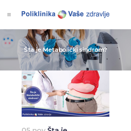
Šta je Metabolički sindrom?
05 nov
Šta je