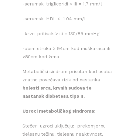
-serumski trigliceridi > ili = 1.7 mm/l
-serumski HDL < 1.04 mm/l
-krvni pritisak > ili = 130/85 mmHg
-obim struka > 94cm kod muškaraca ili
>80cm kod žena
Metabolički sindrom prisutan kod osoba
znatno povećava rizik od nastanka
bolesti srca, krvnih sudova te
nastanak diabetesa tipa II.
Uzroci metaboličkog sindroma:
Stečeni uzroci uključuju: prekomjernu
tjelesnu težinu, tjelesnu neaktivnost,