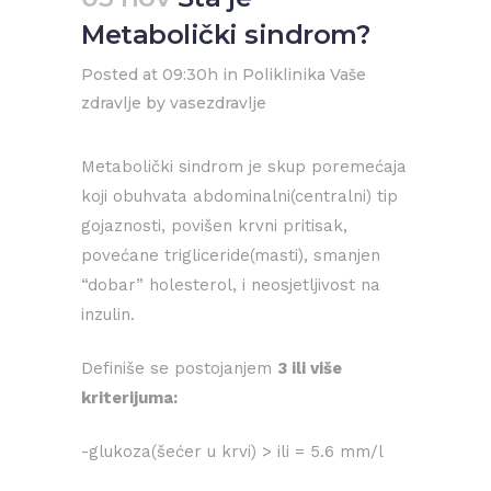
Metabolički sindrom?
Posted at 09:30h
in
Poliklinika Vaše
zdravlje
by
vasezdravlje
Metabolički sindrom je skup poremećaja
koji obuhvata abdominalni(centralni) tip
gojaznosti, povišen krvni pritisak,
povećane trigliceride(masti), smanjen
“dobar” holesterol, i neosjetljivost na
inzulin.
Definiše se postojanjem
3 ili više
kriterijuma:
-glukoza(šećer u krvi) > ili = 5.6 mm/l