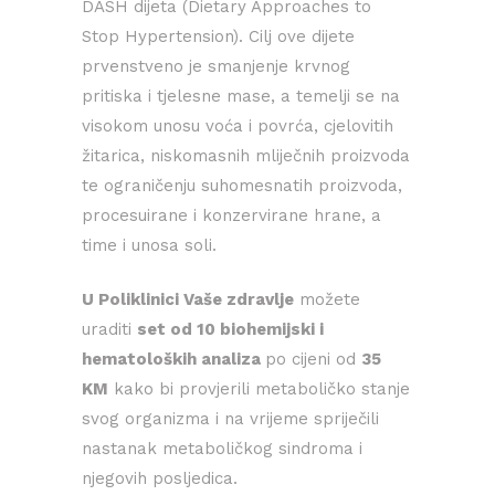
DASH dijeta (Dietary Approaches to
Stop Hypertension). Cilj ove dijete
prvenstveno je smanjenje krvnog
pritiska i tjelesne mase, a temelji se na
visokom unosu voća i povrća, cjelovitih
žitarica, niskomasnih mliječnih proizvoda
te ograničenju suhomesnatih proizvoda,
procesuirane i konzervirane hrane, a
time i unosa soli.
U Poliklinici Vaše zdravlje
možete
uraditi
set od 10 biohemijski i
hematoloških analiza
po cijeni od
35
KM
kako bi provjerili metaboličko stanje
svog organizma i na vrijeme spriječili
nastanak metaboličkog sindroma i
njegovih posljedica.