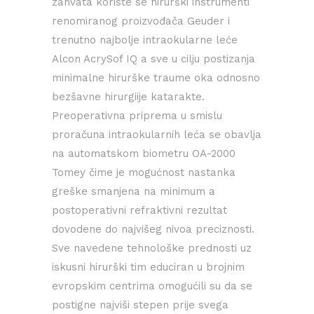
zahvata koriste se hirurški instrumenti
renomiranog proizvođača Geuder i
trenutno najbolje intraokularne leće
Alcon AcrySof IQ a sve u cilju postizanja
minimalne hirurške traume oka odnosno
bezšavne hirurgiije katarakte.
Preoperativna priprema u smislu
proračuna intraokularnih leća se obavlja
na automatskom biometru OA-2000
Tomey čime je mogućnost nastanka
greške smanjena na minimum a
postoperativni refraktivni rezultat
dovodene do najvišeg nivoa preciznosti.
Sve navedene tehnološke prednosti uz
iskusni hirurški tim educiran u brojnim
evropskim centrima omogućili su da se
postigne najviši stepen prije svega