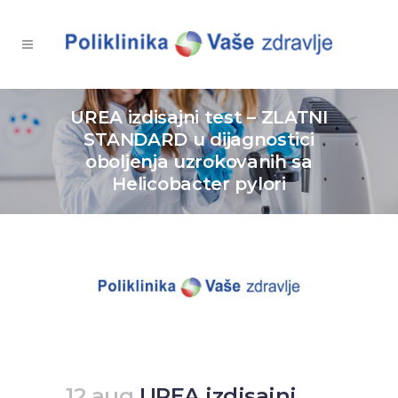
UREA izdisajni test – ZLATNI
STANDARD u dijagnostici
oboljenja uzrokovanih sa
Helicobacter pylori
12 aug
UREA izdisajni