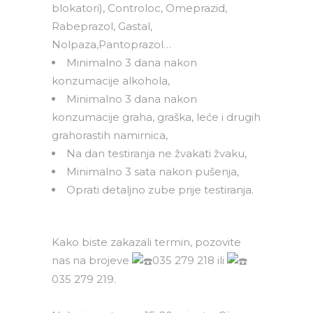
blokatori), Controloc, Omeprazid,
Rabeprazol, Gastal,
Nolpaza,Pantoprazol…
Minimalno 3 dana nakon
konzumacije alkohola,
Minimalno 3 dana nakon
konzumacije graha, graška, leće i drugih
grahorastih namirnica,
Na dan testiranja ne žvakati žvaku,
Minimalno 3 sata nakon pušenja,
Oprati detaljno zube prije testiranja.
Kako biste zakazali termin, pozovite
nas na brojeve
035 279 218 ili
035 279 219.