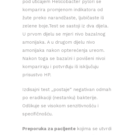
pod uticajem Helicobacter pylori se
komparira promjenom indikatora od
žute preko narandžaste, ljubičaste ili
zelene boje.Test se sastoji iz dva dijela.
U prvom dijelu se mjeri nivo bazalnog
amonijaka. A u drugom dijelu nivo
amonijaka nakon opterećenja ureom.
Nakon toga se bazalni i povišeni nivoi
kompariraju i potvrđuju ili isključuju
prisustvo HP.
Izdisajni test „postaje“ negativan odmah
po eradikaciji (nestanku) bakterije.
Odlikuje se visokom senzitivnošću i
specifičnošću.
Preporuka za pacijente
kojima se utvrdi