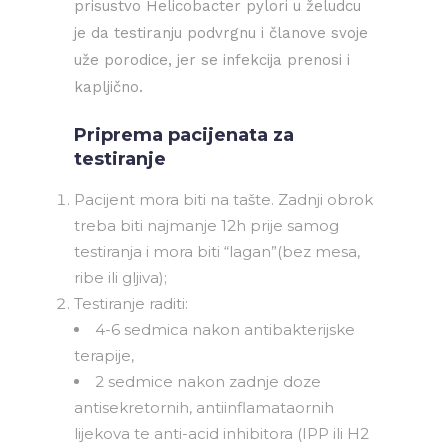
prisustvo Helicobacter pylori u želudcu
je da testiranju podvrgnu i članove svoje
uže porodice, jer se infekcija prenosi i
kapljično.
Priprema pacijenata za
testiranje
Pacijent mora biti na tašte. Zadnji obrok
treba biti najmanje 12h prije samog
testiranja i mora biti “lagan”(bez mesa,
ribe ili gljiva);
Testiranje raditi:
4-6 sedmica nakon antibakterijske
terapije,
2 sedmice nakon zadnje doze
antisekretornih, antiinflamataornih
lijekova te anti-acid inhibitora (IPP ili H2