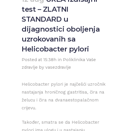
test – ZLATNI
STANDARD u
dijagnostici oboljenja
uzrokovanih sa
Helicobacter pylori
Posted at 15:38h
in
Poliklinika Vaše
zdravlje
by
vasezdravlje
Helicobacter pylori je najčešći uzročnik
nastajanja hroničnog gastritisa, čira na
želucu i čira na dvanaestopalačnom
crijevu.
Također, smatra se da Helicobacter
pylori ima ulogu i u nastajanju