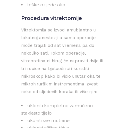
teške ozljede oka
Procedura vitrektomije
Vitrektomija se izvodi amublantno u
lokalnoj anesteziji a sama operacije
može trajati od sat vremena pa do
nekoliko sati. Tokom operacije,
vitreoretinalni hirug će napraviti dvije ili
tri rupice na bjeloočnici i koristiti
mikroskop kako bi vidio unutar oka te
mikrohirurškim instrementima izvesti
neke od sljedećih koraka ili više njih:
ukloniti kompletno zamućeno
staklasto tijelo
ukoniti sve mutnine
ukloniti ožiljno tkivo