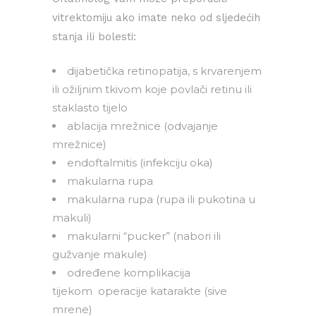
vitrektomiju ako imate neko od sljedećih
stanja ili bolesti:
dijabetička retinopatija, s krvarenjem
ili ožiljnim tkivom koje povlači retinu ili
staklasto tijelo
ablacija mrežnice (odvajanje
mrežnice)
endoftalmitis (infekciju oka)
makularna rupa
makularna rupa (rupa ili pukotina u
makuli)
makularni “pucker” (nabori ili
gužvanje makule)
određene komplikacija
tijekom operacije katarakte (sive
mrene)