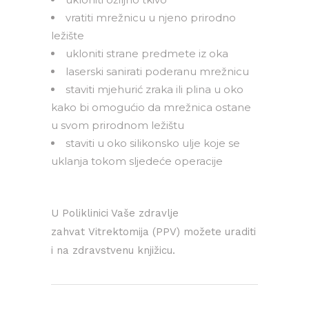
vratiti mrežnicu u njeno prirodno
ležište
ukloniti strane predmete iz oka
laserski sanirati poderanu mrežnicu
staviti mjehurić zraka ili plina u oko
kako bi omogućio da mrežnica ostane
u svom prirodnom ležištu
staviti u oko silikonsko ulje koje se
uklanja tokom sljedeće operacije
U Poliklinici Vaše zdravlje
zahvat Vitrektomija (PPV) možete uraditi
i na zdravstvenu knjižicu.