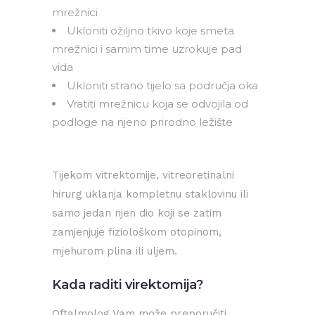
mrežnici
Ukloniti ožiljno tkivo koje smeta
mrežnici i samim time uzrokuje pad
vida
Ukloniti strano tijelo sa područja oka
Vratiti mrežnicu koja se odvojila od
podloge na njeno prirodno ležište
Tijekom vitrektomije, vitreoretinalni
hirurg uklanja kompletnu staklovinu ili
samo jedan njen dio koji se zatim
zamjenjuje fiziološkom otopinom,
mjehurom plina ili uljem.
Kada raditi virektomija?
Oftalmolog Vam može preporučiti