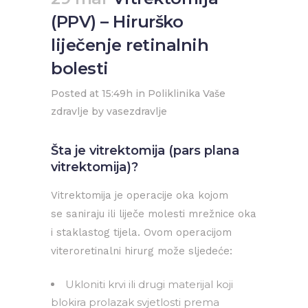
(PPV) – Hirurško
liječenje retinalnih
bolesti
Posted at 15:49h
in
Poliklinika Vaše
zdravlje
by
vasezdravlje
Šta je vitrektomija (pars plana
vitrektomija)?
Vitrektomija je operacije oka kojom
se saniraju ili liječe molesti mrežnice oka
i staklastog tijela. Ovom operacijom
viteroretinalni hirurg može sljedeće:
Ukloniti krvi ili drugi materijal koji
blokira prolazak svjetlosti prema