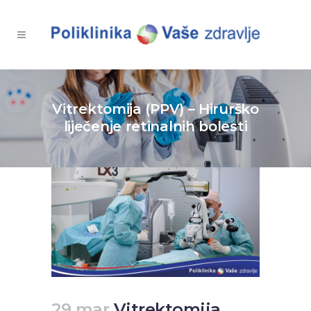
Vitrektomija (PPV) – Hirurško
liječenje retinalnih bolesti
29 mar
Vitrektomija