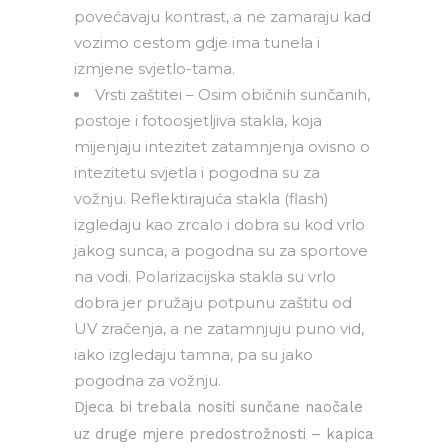
povećavaju kontrast, a ne zamaraju kad
vozimo cestom gdje ima tunela i
izmjene svjetlo-tama.
Vrsti zaštitei – Osim običnih sunčanih,
postoje i fotoosjetljiva stakla, koja
mijenjaju intezitet zatamnjenja ovisno o
intezitetu svjetla i pogodna su za
vožnju. Reflektirajuća stakla (flash)
izgledaju kao zrcalo i dobra su kod vrlo
jakog sunca, a pogodna su za sportove
na vodi. Polarizacijska stakla su vrlo
dobra jer pružaju potpunu zaštitu od
UV zračenja, a ne zatamnjuju puno vid,
iako izgledaju tamna, pa su jako
pogodna za vožnju.
Djeca bi trebala nositi sunčane naočale
uz druge mjere predostrožnosti – kapica