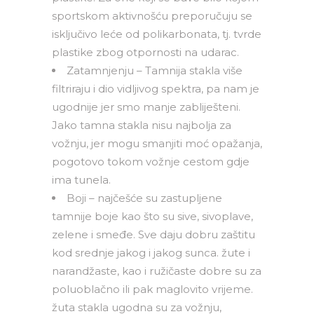
sportskom aktivnošću preporučuju se
isključivo leće od polikarbonata, tj. tvrde
plastike zbog otpornosti na udarac.
Zatamnjenju – Tamnija stakla više
filtriraju i dio vidljivog spektra, pa nam je
ugodnije jer smo manje zabliješteni.
Jako tamna stakla nisu najbolja za
vožnju, jer mogu smanjiti moć opažanja,
pogotovo tokom vožnje cestom gdje
ima tunela.
Boji – najčešće su zastupljene
tamnije boje kao što su sive, sivoplave,
zelene i smeđe. Sve daju dobru zaštitu
kod srednje jakog i jakog sunca. žute i
narandžaste, kao i ružičaste dobre su za
poluoblačno ili pak maglovito vrijeme.
žuta stakla ugodna su za vožnju,