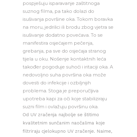
pospješuju isparavanje zaštitnoga
suznog filma, pa tako dolazi do
isušivanja površine oka. Tokom boravka
na moru, jedrilici ili brodu zbog vjetra se
isušivanje dodatno povećava. To se
manifestira osjećajem pečenja,
grebanja, pa sve do osjećaja stranog
tijela u oku. Nošenje kontaktnih leća
također pogoduje suhoći i iritaciji oka. A
nedovoljno suha površina oka može
dovesti do infekcije i ozbiljnijih
problema. Stoga je preporučljiva
upotreba kapi za oči koje stabiliziraju
suzni film i ovlažuju površinu oka.
Od UV zračenja najbolje se štitimo
kvalitetnim sunčanim naočalima koje
filtriraju cjelokupno UV zračenje. Naime,