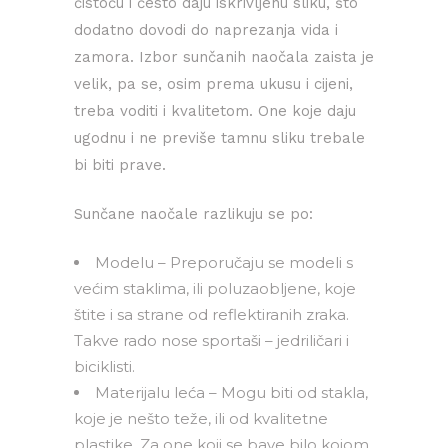
čistoću i često daju iskrivljenu sliku, što
dodatno dovodi do naprezanja vida i
zamora. Izbor sunčanih naočala zaista je
velik, pa se, osim prema ukusu i cijeni,
treba voditi i kvalitetom. One koje daju
ugodnu i ne previše tamnu sliku trebale
bi biti prave.
Sunčane naočale razlikuju se po:
Modelu – Preporučaju se modeli s
većim staklima, ili poluzaobljene, koje
štite i sa strane od reflektiranih zraka.
Takve rado nose sportaši – jedriličari i
biciklisti.
Materijalu leća – Mogu biti od stakla,
koje je nešto teže, ili od kvalitetne
plastike. Za one koji se bave bilo kojom