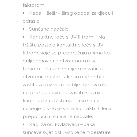
faktorom
Kapa ili šešir – šireg oboda, za djecu i
odrasle
Sunčane naočale
Kontaktne leće s UV filtrom – Na
tržištu postoje kontaktne leće s UV
filtrom, koje se preporučuju onima koji
dulje borave na otvorenom ili su
tijekom ljeta zanimanjem vezani uz
otvoreni prostor. Iako su one dobra
zaštita za rožnicu i dublje dijelova oka,
ne pružaju dovoljnu zaštitu sluznice,
kao ni od zablještenja. Tako se uz
nošenje bilo koje vrste kontaktnih leća
preporučuju sunčane naočale.
Kapi za oči (ovlaživači) – Jaka
sunčeva svjetlost i visoke temperature