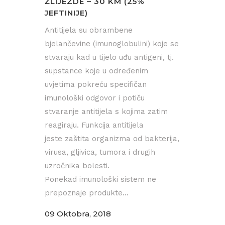
ŽLIJEZDE – 30 KM (25%
JEFTINIJE)
Antitijela su obrambene
bjelančevine (imunoglobulini) koje se
stvaraju kad u tijelo uđu antigeni, tj.
supstance koje u određenim
uvjetima pokreću specifičan
imunološki odgovor i potiču
stvaranje antitijela s kojima zatim
reagiraju. Funkcija antitijela
jeste zaštita organizma od bakterija,
virusa, gljivica, tumora i drugih
uzročnika bolesti.
Ponekad imunološki sistem ne
prepoznaje produkte...
09 Oktobra, 2018