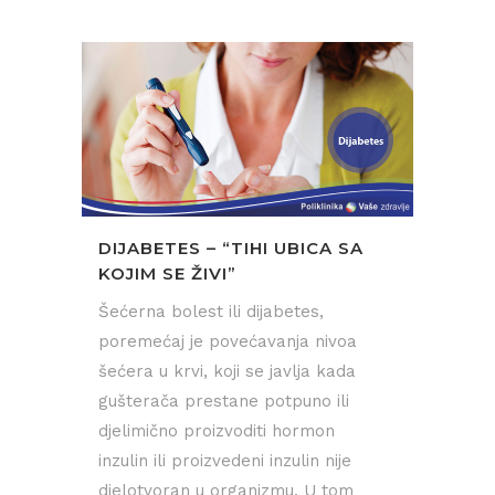
DIJABETES – “TIHI UBICA SA
KOJIM SE ŽIVI”
Šećerna bolest ili dijabetes,
poremećaj je povećavanja nivoa
šećera u krvi, koji se javlja kada
gušterača prestane potpuno ili
djelimično proizvoditi hormon
inzulin ili proizvedeni inzulin nije
djelotvoran u organizmu. U tom