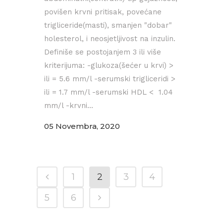
povišen krvni pritisak, povećane
trigliceride(masti), smanjen "dobar"
holesterol, i neosjetljivost na inzulin.
Definiše se postojanjem 3 ili više
kriterijuma: -glukoza(šećer u krvi) >
ili = 5.6 mm/l -serumski trigliceridi >
ili = 1.7 mm/l -serumski HDL < 1.04
mm/l -krvni...
05 Novembra, 2020
1
2
3
4
5
6