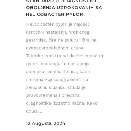
STANDARD U DIJAGNOSTICI
OBOLJENJA UZROKOVANIH SA
HELICOBACTER PYLORI
Helicobacter pylori je najčešći
uzročnik nastajanja hroničnog
gastritisa, čira na želucu i čira na
dvanaestopalačnom crijevu.
Također, smatra se da Helicobacter
pylori ima ulogu i u nastajanju
adenokarcinoma želuca, kao i
limfoma koji su ograničeni na
želudačnu sluznicu. Otuda je
pravovremena i precizna
dijagnostika izuzetno važna! Kako
dolazi...
12 Augusta, 2024